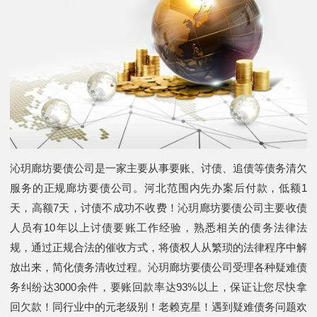
沁玥廊坊要债公司是一家主要从事要账、讨债、追债等债务清欠
服务的正规廊坊要债公司。河北范围内先办案后付款，低额1
天，高额7天，讨债不成功不收费！沁玥廊坊要债公司主要收债
人员有10年以上讨债要账工作经验，熟悉相关的债务法律法
规，通过正规合法的催收方式，将债权人从繁琐的法律程序中解
放出来，简化债务清收过程。沁玥廊坊要债公司受理各种疑难债
务纠纷达3000余件，要账回款率达93%以上，保证让您尽快拿
回欠款！同行业中的元老级别！老赖克星！遇到疑难债务问题欢