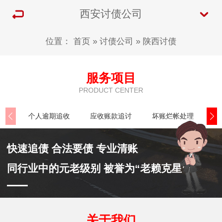
西安讨债公司
位置：
首页
»
讨债公司
»
陕西讨债
服务项目
PRODUCT CENTER
个人逾期追收
应收账款追讨
坏账烂帐处理
公
快速追债 合法要债 专业清账
同行业中的元老级别 被誉为“老赖克星”
关于我们