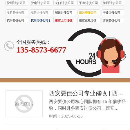
胶州讨债公司
胶南讨债公司
龙口讨债公司
平度讨债公司
莱西讨债公司
江阴要债公司
江阴讨债公司
湖州讨债公司
绍兴清债公司
宁波讨债公司
杭州要债公司
杭州讨债公司 |
南京上门讨债
南京正规讨债
西安要债公司
正规合法 讨债 /
要债 / 收债服务
服务
公司
收债服务透明
专业团队 本地
解决各类债务
快速解决债务
全国服务热线：
难题
纠纷
135-8573-6677
西安要债公司专业催收 | 西安讨债 + 收债公司，15 年行业经验，客户满意度 98.5%
西安要债公司核心团队拥有 15 年催收经
验，同时具备西安讨债公司、西安…
时间：2025-08-25