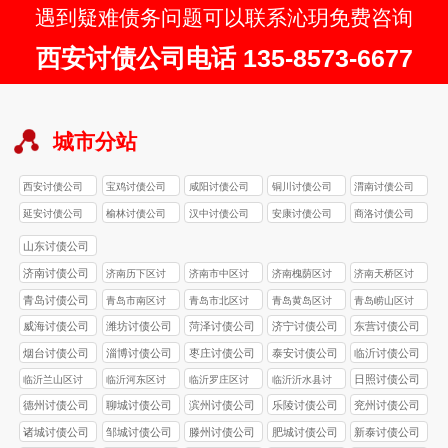
遇到疑难债务问题可以联系沁玥免费咨询
西安讨债公司电话 135-8573-6677
城市分站
西安讨债公司
宝鸡讨债公司
咸阳讨债公司
铜川讨债公司
渭南讨债公司
延安讨债公司
榆林讨债公司
汉中讨债公司
安康讨债公司
商洛讨债公司
山东讨债公司
济南讨债公司
济南历下区讨
济南市中区讨
济南槐荫区讨
济南天桥区讨
债公司
债公司
债公司
债公司
青岛讨债公司
青岛市南区讨
青岛市北区讨
青岛黄岛区讨
青岛崂山区讨
债公司
债公司
债公司
债公司
威海讨债公司
潍坊讨债公司
菏泽讨债公司
济宁讨债公司
东营讨债公司
烟台讨债公司
淄博讨债公司
枣庄讨债公司
泰安讨债公司
临沂讨债公司
日照讨债公司
临沂兰山区讨
临沂河东区讨
临沂罗庄区讨
临沂沂水县讨
债公司
债公司
债公司
债公司
德州讨债公司
聊城讨债公司
滨州讨债公司
乐陵讨债公司
兖州讨债公司
诸城讨债公司
邹城讨债公司
滕州讨债公司
肥城讨债公司
新泰讨债公司