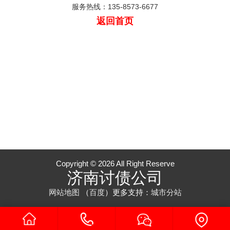
服务热线：135-8573-6677
返回首页
Copyright © 2026 All Right Reserve
济南讨债公司
网站地图
（
百度
）更多支持：
城市分站