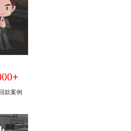
+
000
回款案例