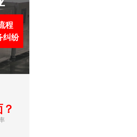
业
流程
务纠纷
面？
率