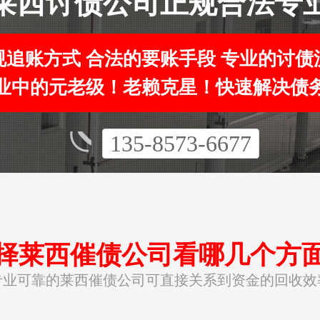
莱西讨债公司正规合法专
规追账方式 合法的要账手段 专业的讨债
业中的元老级！老赖克星！快速解决债
135-8573-6677
择莱西催债公司看哪几个方
专业可靠的莱西催债公司可直接关系到资金的回收效