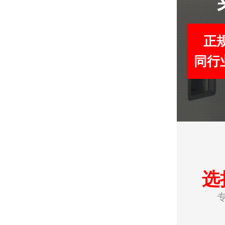
正
同行
选