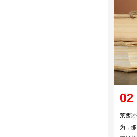
02
莱西讨
为，那