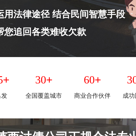
运用法律途径 结合民间智慧手段
帮您追回各类难收欠款
+
+
+
5
30
60
3
出发
全国覆盖城市
商业合作伙伴
成功