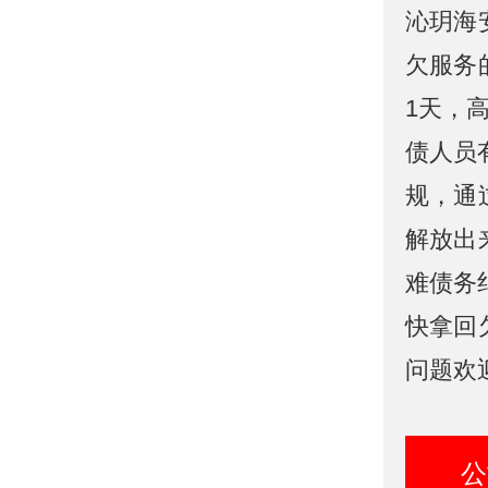
沁玥海
欠服务
1天，
债人员
规，通
解放出
难债务
快拿回
问题欢
公