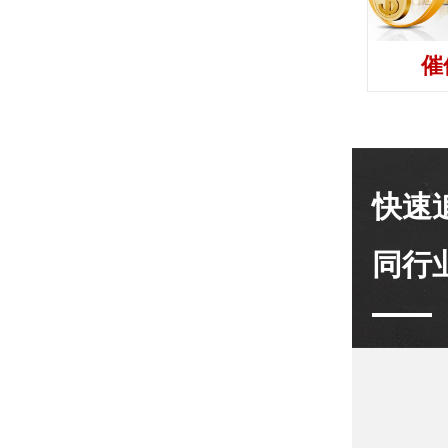
催
快速
同行