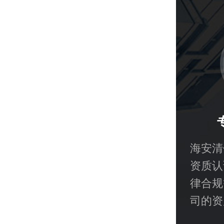
海安清
资质认
律合规
司的资
解其