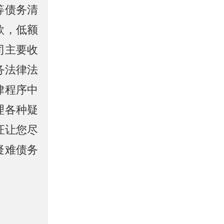
等债务清
款，低额
司主要收
务法律法
律程序中
理各种疑
证让您尽
疑难债务