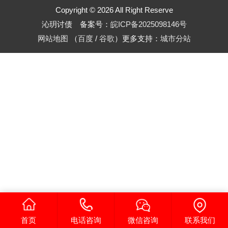
Copyright © 2026 All Right Reserve
沁玥讨债 备案号：
皖ICP备2025098146号
网站地图
（
百度
/
谷歌
）更多支持：
城市分站
首页
电话咨询
微信咨询
联系我们