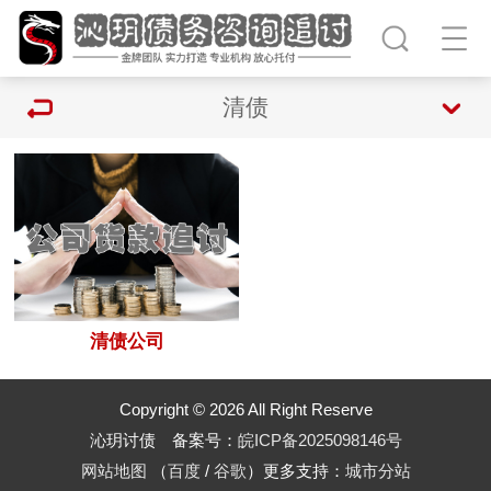
清债
清债公司
Copyright © 2026 All Right Reserve
沁玥讨债 备案号：
皖ICP备2025098146号
网站地图
（
百度
/
谷歌
）更多支持：
城市分站