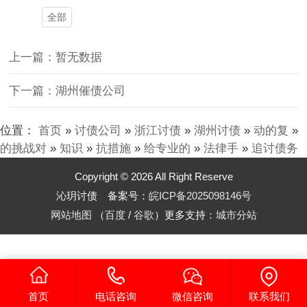
全部
上一篇：暂无数据
下一篇：湖州催债公司
位置：
首页
»
讨债公司
»
浙江讨债
»
湖州讨债
»
动的复
»
的挑战对
»
知识
»
抗措施
»
给专业的
»
法律手
»
追讨债务
Copyright © 2026 All Right Reserve
沁玥讨债 备案号：
皖ICP备2025098146号
网站地图
（
百度
/
谷歌
）更多支持：
城市分站
首页
电话咨询
微信咨询
联系我们